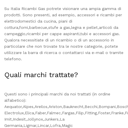
Su Italia Ricambi Gas potrete visionare una ampia gamma di
prodotti. Sono presenti, ad esempio, accessori e ricambi per
elettrodomestici da cucina, piani di
cottura,forni,barbecue,stufe a gas,legna e pellet,articoli da
campeggio,ricambi per cappe aspiranti,tubi e accessori gas.
Qualora necessitiate di un ricambio o di un accessorio in
particolare che non trovate tra le nostre categorie, potete
utilizzare la barra di ricerca o contattarci via e-mail o tramite
telefono.
Quali marchi trattate?
Questi sono i principali marchi da noi trattati (in ordine
alfabetico):
Aequator,Alpes,Areilos,Ariston,Bauknecht,Becchi,Bompani,Bosc
Electrolux,Elica,Faber,Falmec,Fargas,Filip,Fitting,Foster,Franke,
Imit,Indesit,Jollynox,Junkers,La
Germania,Ligmar,Lincar,Lofra,Magic