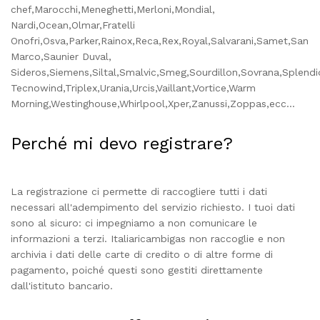
chef,Marocchi,Meneghetti,Merloni,Mondial,
Nardi,Ocean,Olmar,Fratelli
Onofri,Osva,Parker,Rainox,Reca,Rex,Royal,Salvarani,Samet,San
Marco,Saunier Duval,
Sideros,Siemens,Siltal,Smalvic,Smeg,Sourdillon,Sovrana,Splend
Tecnowind,Triplex,Urania,Urcis,Vaillant,Vortice,Warm
Morning,Westinghouse,Whirlpool,Xper,Zanussi,Zoppas,ecc...
Perché mi devo registrare?
La registrazione ci permette di raccogliere tutti i dati
necessari all'adempimento del servizio richiesto. I tuoi dati
sono al sicuro: ci impegniamo a non comunicare le
informazioni a terzi. Italiaricambigas non raccoglie e non
archivia i dati delle carte di credito o di altre forme di
pagamento, poiché questi sono gestiti direttamente
dall'istituto bancario.