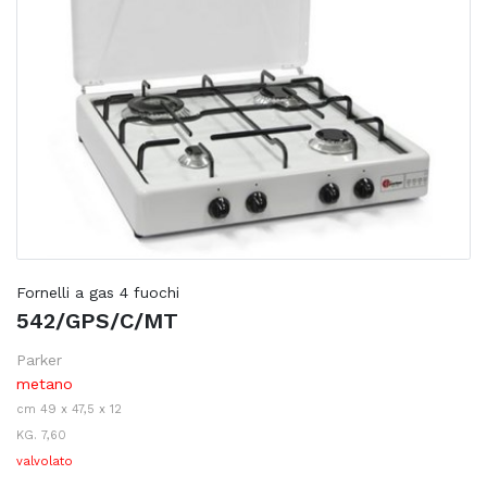
Fornelli a gas 4 fuochi
542/GPS/C/MT
Parker
metano
cm 49 x 47,5 x 12
KG. 7,60
valvolato