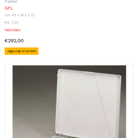
Parker
GPL
cm 49 x 47,5 x 12
KG. 7,20
Valvolato
€292,00
Aggiungi al carrello