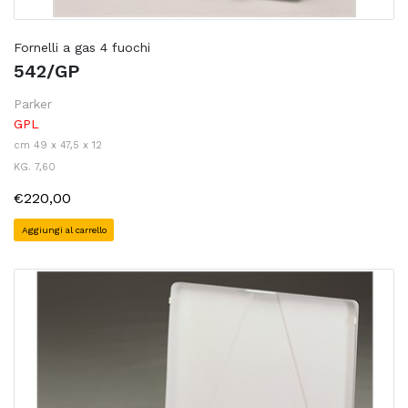
Fornelli a gas 4 fuochi
542/GP
Parker
GPL
cm 49 x 47,5 x 12
KG. 7,60
€220,00
Aggiungi al carrello