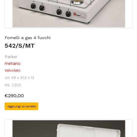
Fornelli a gas 4 fuochi
542/S/MT
Parker
metano
Valvolato
cm 49 x 47,5 x 12
KG. 7,200
€290,00
Aggiungi al carrello