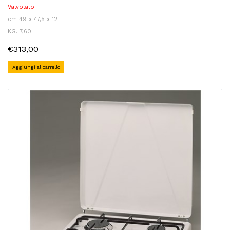
Valvolato
cm 49 x 47,5 x 12
KG. 7,60
€313,00
Aggiungi al carrello