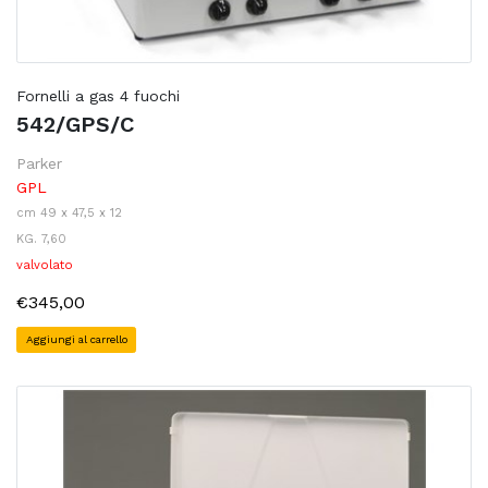
Fornelli a gas 4 fuochi
542/GPS/C
Parker
GPL
cm 49 x 47,5 x 12
KG. 7,60
valvolato
€345,00
Aggiungi al carrello