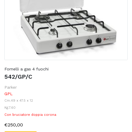
Fornelli a gas 4 fuochi
542/GP/C
Parker
GPL
Cm.49 x 47.5 x 12
Kg.7.60
Con bruciatore doppia corona
€250,00