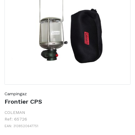
Campingaz
Frontier CPS
COLEMAN
Ref: 65726
EAN: 3138520647751