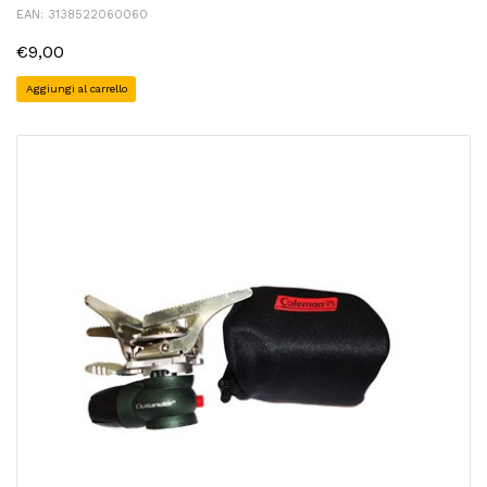
EAN: 3138522060060
€9,00
Aggiungi al carrello