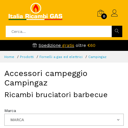
0
Spedizione
gratis
oltre
€60
Home
Prodotti
Fornelli a gas ed elettrici
Campingaz
Accessori campeggio
Campingaz
Ricambi bruciatori barbecue
Marca
MARCA