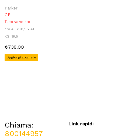
Parker
GPL
Tutto valvolato
cm 45 x 31,5 x 41
KG. 16,5
€738,00
Aggiungi al carrello
Chiama:
Link rapidi
800144957