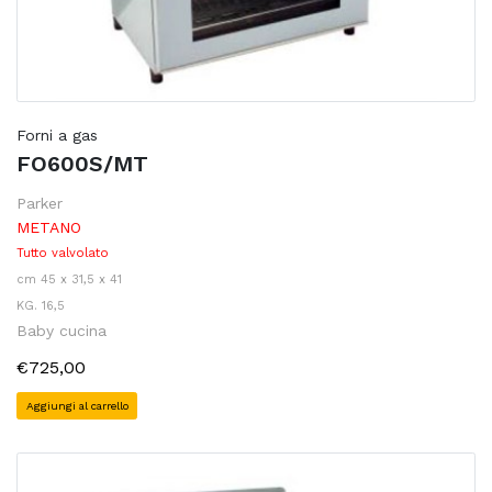
Forni a gas
FO600S/MT
Parker
METANO
Tutto valvolato
cm 45 x 31,5 x 41
KG. 16,5
Baby cucina
€725,00
Aggiungi al carrello