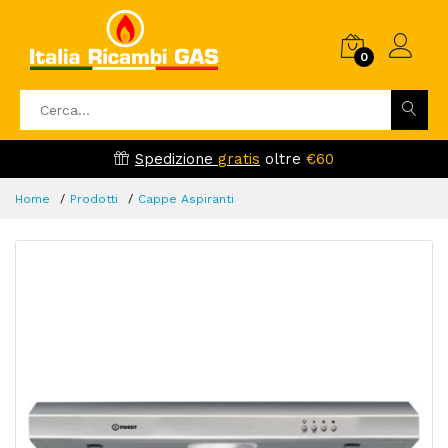
0
Spedizione
gratis
oltre
€60
Home
Prodotti
Cappe Aspiranti