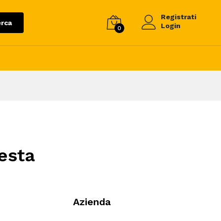
Registrati
rca
Login
0
iesta
Azienda