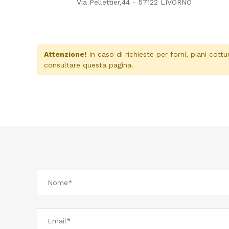
Via Pellettier,44 - 57122 LIVORNO
Attenzione!
In caso di richieste per forni, piani cottu
consultare questa pagina
.