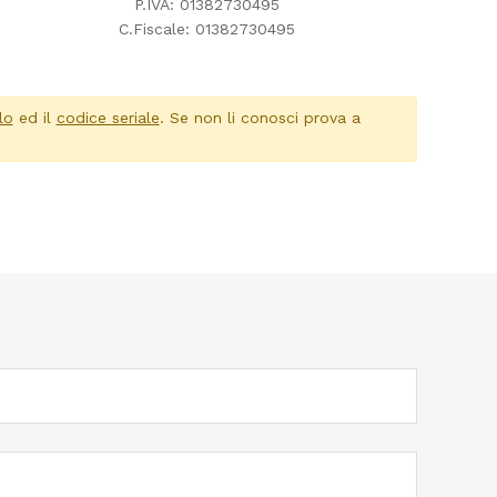
P.IVA: 01382730495
C.Fiscale: 01382730495
lo
ed il
codice seriale
. Se non li conosci prova a