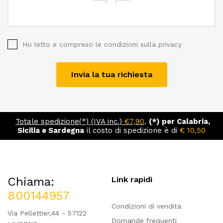
Ho letto e compreso le
condizioni sulla privacy
Invia la tua richiesta
Totale spedizione(*) (IVA inc.)
€7,90
.
(*) per Calabria,
Sicilia e Sardegna
il costo di spedizione è di
€ 10,50
Chiama:
Link rapidi
800144957
Condizioni di vendita
Via Pellettier,44 - 57122
Domande frequenti