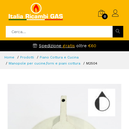
0
Spedizione
gratis
oltre
€60
Home
Prodotti
Piano Cottura e Cucina
Manopole per cucine,forni e piani cottura
M2504