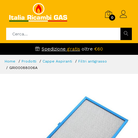
0
Spedizione
gratis
oltre
€60
Home
Prodotti
Cappe Aspiranti
Filtri antigrasso
GRI00088006A