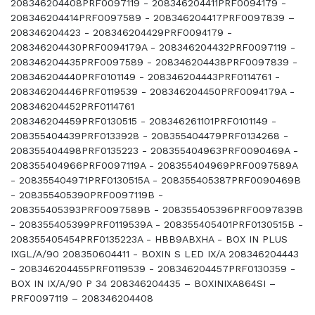
208346204408PRF0097119 - 208346204411PRF0094179 -
208346204414PRF0097589 - 208346204417PRF0097839 –
208346204423 - 208346204429PRF0094179 -
208346204430PRF0094179A - 208346204432PRF0097119 -
208346204435PRF0097589 - 208346204438PRF0097839 -
208346204440PRF0101149 - 208346204443PRF0114761 -
208346204446PRF0119539 - 208346204450PRF0094179A -
208346204452PRF0114761
208346204459PRF0130515 - 208346261101PRF0101149 -
208355404439PRF0133928 - 208355404479PRF0134268 -
208355404498PRF0135223 - 208355404963PRF0090469A -
208355404966PRF0097119A - 208355404969PRF0097589A
- 208355404971PRF0130515A - 208355405387PRF0090469B
- 208355405390PRF0097119B -
208355405393PRF0097589B - 208355405396PRF0097839B
- 208355405399PRF0119539A - 208355405401PRF0130515B -
208355405454PRF0135223A - HBB9ABXHA - BOX IN PLUS
IXGL/A/90 208350604411 - BOXIN S LED IX/A 208346204443
- 208346204455PRF0119539 - 208346204457PRF0130359 -
BOX IN IX/A/90 P 34 208346204435 – BOXINIXA864SI –
PRF0097119 – 208346204408