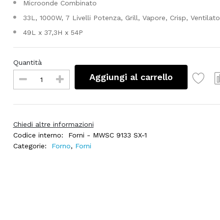
Microonde Combinato
33L, 1000W, 7 Livelli Potenza, Grill, Vapore, Crisp, Ventilato
49L x 37,3H x 54P
Quantità
Aggiungi al carrello
Chiedi altre informazioni
Codice interno:
Forni - MWSC 9133 SX-1
Categorie:
Forno
,
Forni