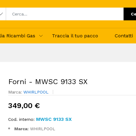
Ce
alia Ricambi Gas
Traccia il tuo pacco
Contatti
Forni - MWSC 9133 SX
Marca:
WHIRLPOOL
349,00 €
MWSC 9133 SX
Cod. interno:
Marca:
WHIRLPOOL