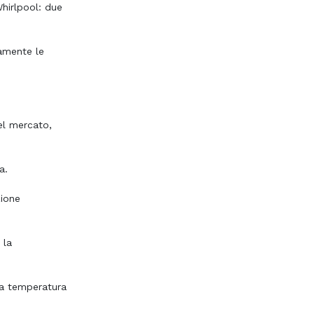
Whirlpool: due
camente le
el mercato,
a.
zione
 la
 la temperatura