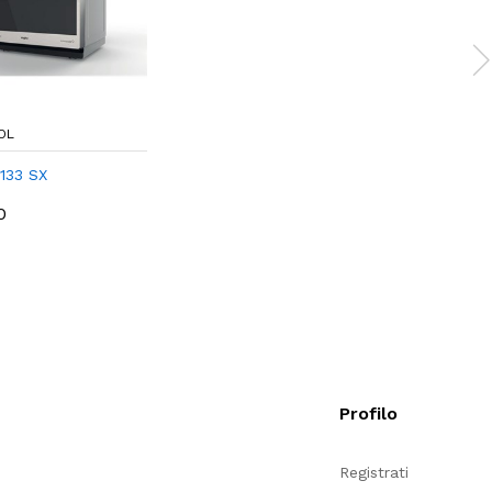
OL
133 SX
00
Profilo
e
Registrati