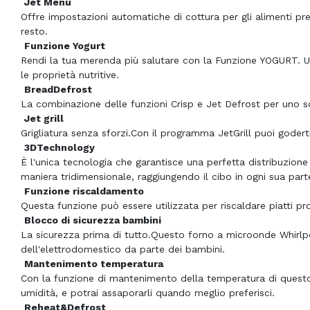
Jet Menu
Offre impostazioni automatiche di cottura per gli alimenti preco
resto.
Funzione Yogurt
Rendi la tua merenda più salutare con la Funzione YOGURT. 
le proprietà nutritive.
BreadDefrost
La combinazione delle funzioni Crisp e Jet Defrost per uno
Jet grill
Grigliatura senza sforzi.Con il programma JetGrill puoi goderti i
3DTechnology
È l'unica tecnologia che garantisce una perfetta distribuzion
maniera tridimensionale, raggiungendo il cibo in ogni sua part
Funzione riscaldamento
Questa funzione può essere utilizzata per riscaldare piatti pro
Blocco di sicurezza bambini
La sicurezza prima di tutto.Questo forno a microonde Whirlpo
dell'elettrodomestico da parte dei bambini.
Mantenimento temperatura
Con la funzione di mantenimento della temperatura di questo 
umidità, e potrai assaporarli quando meglio preferisci.
Reheat&Defrost