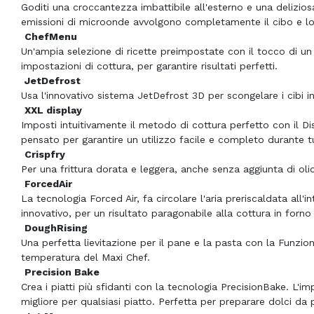
Goditi una croccantezza imbattibile all'esterno e una delizio
emissioni di microonde avvolgono completamente il cibo e l
ChefMenu
Un'ampia selezione di ricette preimpostate con il tocco di u
impostazioni di cottura, per garantire risultati perfetti.
JetDefrost
Usa l'innovativo sistema JetDefrost 3D per scongelare i cibi i
XXL display
Imposti intuitivamente il metodo di cottura perfetto con il D
pensato per garantire un utilizzo facile e completo durante tu
Crispfry
Per una frittura dorata e leggera, anche senza aggiunta di oli
ForcedAir
La tecnologia Forced Air, fa circolare l'aria preriscaldata all
innovativo, per un risultato paragonabile alla cottura in forno 
DoughRising
Una perfetta lievitazione per il pane e la pasta con la Funzi
temperatura del Maxi Chef.
Precision Bake
Crea i piatti più sfidanti con la tecnologia PrecisionBake. L'
migliore per qualsiasi piatto. Perfetta per preparare dolci da p