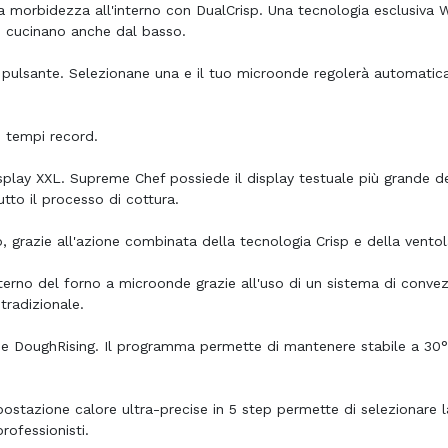
sa morbidezza all'interno con DualCrisp. Una tecnologia esclusiva 
o cucinano anche dal basso.
n pulsante. Selezionane una e il tuo microonde regolerà automati
n tempi record.
isplay XXL. Supreme Chef possiede il display testuale più grande d
tto il processo di cottura.
o, grazie all'azione combinata della tecnologia Crisp e della ventol
'interno del forno a microonde grazie all'uso di un sistema di conve
tradizionale.
one DoughRising. Il programma permette di mantenere stabile a 30°
impostazione calore ultra-precise in 5 step permette di selezionare
rofessionisti.