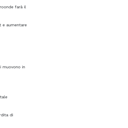
croonde farà il
rt e aumentare
 si muovono in
tale
dita di