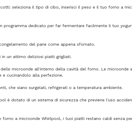
tti: seleziona il tipo di cibo, inserisci il peso e il tuo forno a mi
Un programma dedicato per far fermentare facilmente il tuo yogu
 scongelamento del pane come appena sfornato.
n un attimo deliziosi piatti grigliati.
e delle microonde all'interno della cavità del forno. Le microonde
e e cucinandolo alla perfezione.
nti, che siano surgelati, refrigerati o a temperatura ambiente.
ol è dotato di un sistema di sicurezza che previene l'uso acciden
forno a microonde Whirlpool, i tuoi piatti restano caldi senza per