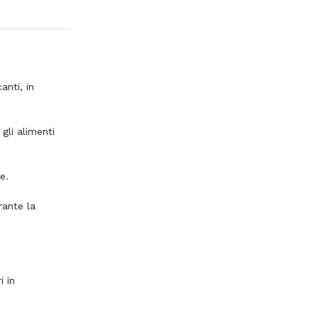
anti, in
gli alimenti
e.
rante la
i in