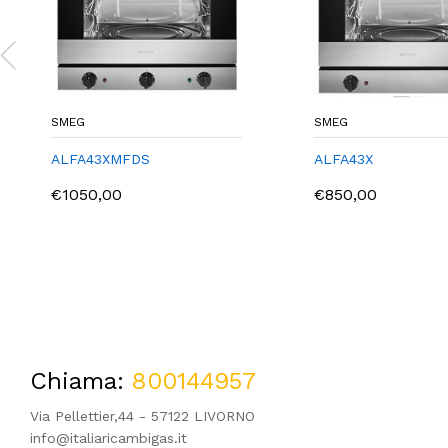
SMEG
SMEG
ALFA43XMFDS
ALFA43X
€1050,00
€850,00
Chiama:
800144957
Via Pellettier,44 - 57122 LIVORNO
info@italiaricambigas.it