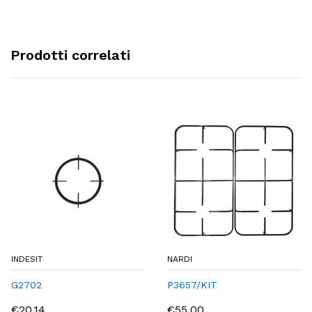
Prodotti correlati
INDESIT
NARDI
G2702
P3657/KIT
€20,14
€55,00