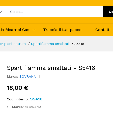
Ce
alia Ricambi Gas
Traccia il tuo pacco
Contatti
r piani cottura
Spartifiamma smaltati
S5416
Spartifiamma smaltati - S5416
Marca:
SOVRANA
18,00 €
S5416
Cod. interno:
Marca:
SOVRANA